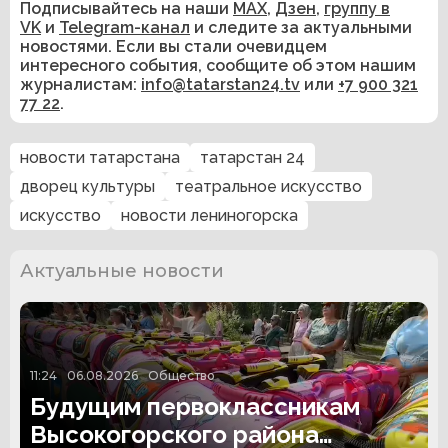
Подписывайтесь на наши
MAX
,
Дзен
,
группу в
VK
и
Telegram-канал
и следите за актуальными
новостями. Если вы стали очевидцем
интересного события, сообщите об этом нашим
журналистам:
info@tatarstan24.tv
или
+7 900 321
77 22
.
новости татарстана
татарстан 24
дворец культуры
театральное искусство
искусство
новости лениногорска
Актуальные новости
11:24
06.08.2026
Общество
Будущим первоклассникам
Высокогорского района