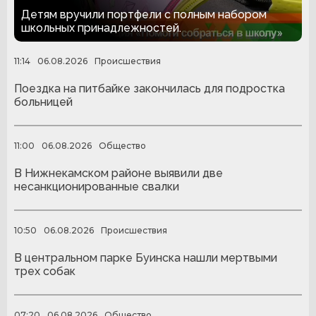
помогли собраться в школу
Детям вручили портфели с полным набором
школьных принадлежностей.
11:14
06.08.2026
Происшествия
Поездка на питбайке закончилась для подростка
больницей
11:00
06.08.2026
Общество
В Нижнекамском районе выявили две
несанкционированные свалки
10:50
06.08.2026
Происшествия
В центральном парке Буинска нашли мертвыми
трех собак
07:20
06.08.2026
Общество