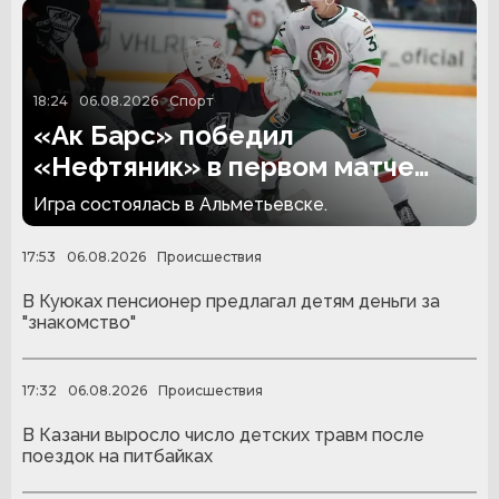
18:24
06.08.2026
Спорт
«Ак Барс» победил
«Нефтяник» в первом матче
сезона
Игра состоялась в Альметьевске.
17:53
06.08.2026
Происшествия
В Куюках пенсионер предлагал детям деньги за
"знакомство"
17:32
06.08.2026
Происшествия
В Казани выросло число детских травм после
поездок на питбайках