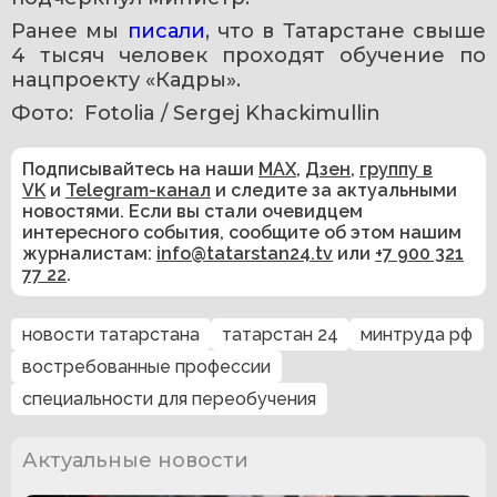
Ранее мы 
писали
, что в Татарстане свыше 
4 тысяч человек проходят обучение по 
нацпроекту «Кадры».
Фото:  Fotolia / Sergej Khackimullin
Подписывайтесь на наши
MAX
,
Дзен
,
группу в
VK
и
Telegram-канал
и следите за актуальными
новостями. Если вы стали очевидцем
интересного события, сообщите об этом нашим
журналистам:
info@tatarstan24.tv
или
+7 900 321
77 22
.
новости татарстана
татарстан 24
минтруда рф
востребованные профессии
специальности для переобучения
Актуальные новости