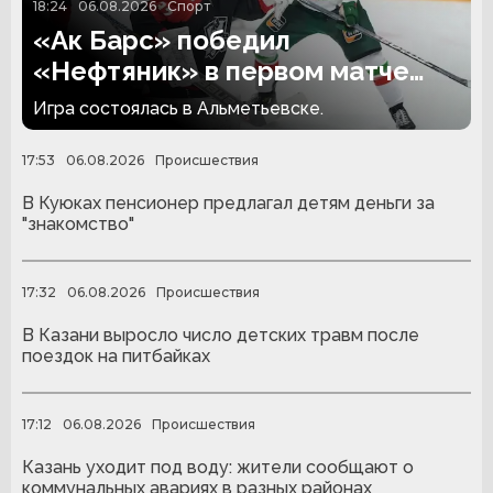
18:24
06.08.2026
Спорт
«Ак Барс» победил
«Нефтяник» в первом матче
сезона
Игра состоялась в Альметьевске.
17:53
06.08.2026
Происшествия
В Куюках пенсионер предлагал детям деньги за
"знакомство"
17:32
06.08.2026
Происшествия
В Казани выросло число детских травм после
поездок на питбайках
17:12
06.08.2026
Происшествия
Казань уходит под воду: жители сообщают о
коммунальных авариях в разных районах