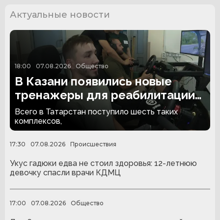
Актуальные новости
18:00
07.08.2026
Общество
В Казани появились новые
тренажеры для реабилитации
людей с ампутациями
Всего в Татарстан поступило шесть таких
комплексов,
17:30
07.08.2026
Происшествия
Укус гадюки едва не стоил здоровья: 12-летнюю
девочку спасли врачи КДМЦ
17:00
07.08.2026
Общество