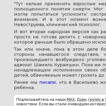
"Тут нельзя применять взрослые мер
полноценного понятия смерти. Мог 
могла попытаться 'успокоить' сестр
внимания. И в этот момент возни
Невоструева, клинический психолог.
И вот вторая народная версия как ра
просто не готова делить с новорож
которое раньше было обращено исклю
Так или иначе, пока в этом деле бо
стороны начавшегося следствия, 
произошедшего возбуждено уголовно
адвокат Шамиль Курамшин. Пока же по 
ненадлежащем исполнении своих обя
детей, обвиняемым может грозить до 
Ранее мы 
писали
, что в Васильево ж
ребенка.
Подписывайтесь на наши
MAX
,
Дзен
,
группу в 
новостями. Если вы стали очевидцем интере