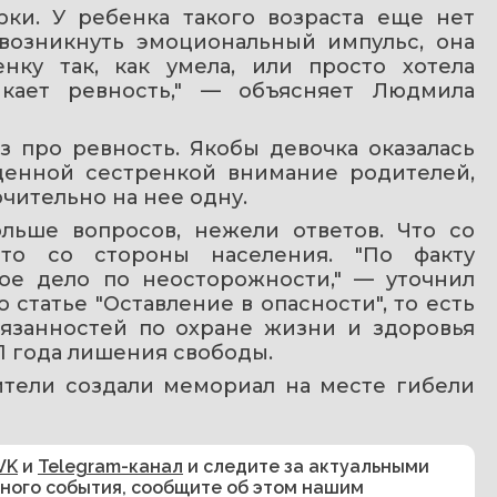
ки. У ребенка такого возраста еще нет 
возникнуть эмоциональный импульс, она 
енку так, как умела, или просто хотела 
кает ревность," — объясняет Людмила 
з про ревность. Якобы девочка оказалась 
денной сестренкой внимание родителей, 
чительно на нее одну.
льше вопросов, нежели ответов. Что со 
что со стороны населения. "По факту 
е дело по неосторожности," — уточнил 
статье "Оставление в опасности", то есть 
занностей по охране жизни и здоровья 
1 года лишения свободы.
ители создали мемориал на месте гибели 
VK
и
Telegram-канал
и следите за актуальными
сного события, сообщите об этом нашим