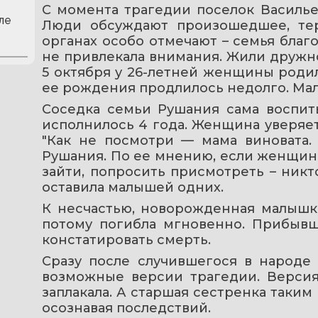
С момента трагедии поселок Васильев
ле
Люди обсуждают произошедшее, теря
органах особо отмечают – семья благоп
не привлекала внимания. Жили дружно,
5 октября у 26-летней женщины родила
ее рождения продлилось недолго. Мал
Соседка семьи Рушания сама воспиты
исполнилось 4 года. Женщина уверяет:
"Как не посмотри — мама виновата. 
Рушания. По ее мнению, если женщине 
зайти, попросить присмотреть – никто
оставила малышей одних.
К несчастью, новорожденная малышка 
потому погибла мгновенно. Прибывш
констатировать смерть.
Сразу после случившегося в народе 
возможные версии трагедии. Версия
заплакала. А старшая сестренка таким 
осознавая последствий. 