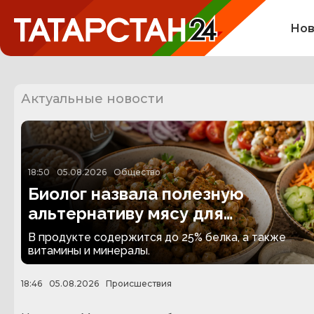
Нов
Актуальные новости
18:50
05.08.2026
Общество
Биолог назвала полезную
альтернативу мясу для
вегетарианцев
В продукте содержится до 25% белка, а также
витамины и минералы.
18:46
05.08.2026
Происшествия