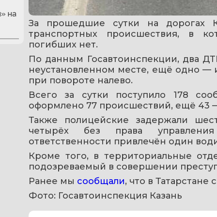
» на
За прошедшие сутки на дорогах К
транспортных происшествия, в ко
погибших нет.
По данным Госавтоинспекции, два ДТ
неустановленном месте, ещё одно — из
при повороте налево.
Всего за сутки поступило 178 со
оформлено 77 происшествий, ещё 43 
Также полицейские задержали шест
четырёх без права управления 
ответственности привлечён один води
Кроме того, в территориальные отд
подозреваемый в совершении преступ
Ранее мы 
сообщали
, что в Татарстане 
Фото: Госавтоинспекция Казань