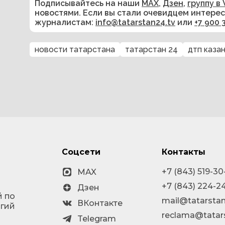
Подписывайтесь на наши
MAX
,
Дзен
,
группу в 
новостями. Если вы стали очевидцем интере
журналистам:
info@tatarstan24.tv
или
+7 900 
новости татарстана
татарстан 24
дтп каза
Соцсети
Контакты
+7 (843) 519-30
MAX
+7 (843) 224-2
Дзен
й по
mail@tatarstan
ВКонтакте
огий
reclama@tatar
Telegram