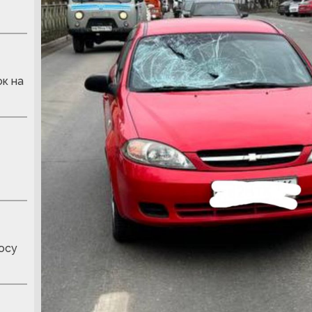
к на
осу