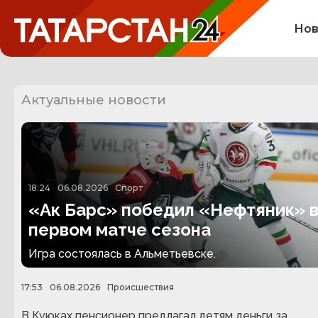
Нов
Актуальные новости
18:24
06.08.2026
Спорт
«Ак Барс» победил «Нефтяник» 
первом матче сезона
Игра состоялась в Альметьевске.
17:53
06.08.2026
Происшествия
В Куюках пенсионер предлагал детям деньги за