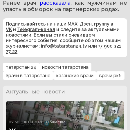
Ранее врач 
рассказала
, как мужчинам не 
упасть в обморок на партнерских родах.
Подписывайтесь на наши
MAX
,
Дзен
,
группу в
VK
и
Telegram-канал
и следите за актуальными
новостями. Если вы стали очевидцем
интересного события, сообщите об этом нашим
журналистам:
info@tatarstan24.tv
или
+7 900 321
77 22
.
татарстан 24
новости татарстана
врачи в татарстане
казанские врачи
врачи ркб
Актуальные новости
07:30
08.08.2026
Общество