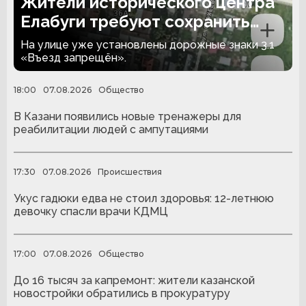
Жители исторического центра
Елабуги требуют сохранить
проезд по улице Казанской
На улице уже установлены дорожные знаки 3.1
«Въезд запрещён».
18:00
07.08.2026
Общество
В Казани появились новые тренажеры для
реабилитации людей с ампутациями
17:30
07.08.2026
Происшествия
Укус гадюки едва не стоил здоровья: 12-летнюю
девочку спасли врачи КДМЦ
17:00
07.08.2026
Общество
До 16 тысяч за капремонт: жители казанской
новостройки обратились в прокуратуру