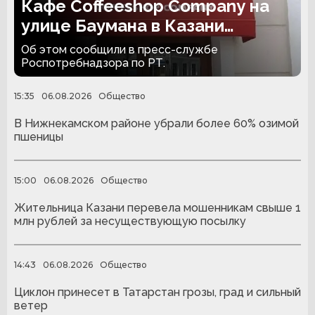
Кафе Coffeeshop Company на
улице Баумана в Казани
закрыли на 30 суток
Об этом сообщили в пресс-службе
Роспотребнадзора по РТ.
15:35
06.08.2026
Общество
В Нижнекамском районе убрали более 60% озимой
пшеницы
15:00
06.08.2026
Общество
Жительница Казани перевела мошенникам свыше 1
млн рублей за несуществующую посылку
14:43
06.08.2026
Общество
Циклон принесет в Татарстан грозы, град и сильный
ветер