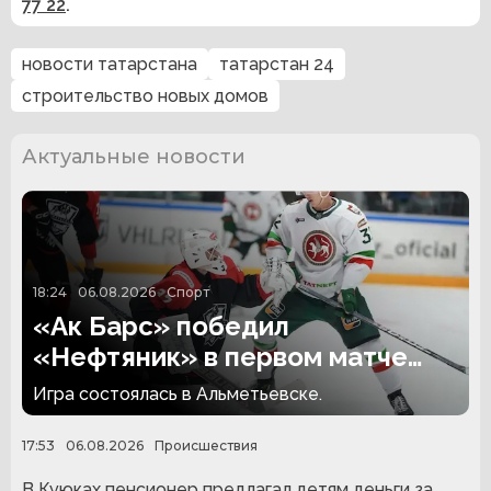
77 22
.
новости татарстана
татарстан 24
строительство новых домов
Актуальные новости
18:24
06.08.2026
Спорт
«Ак Барс» победил
«Нефтяник» в первом матче
сезона
Игра состоялась в Альметьевске.
17:53
06.08.2026
Происшествия
В Куюках пенсионер предлагал детям деньги за