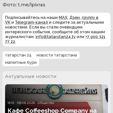
Фото: t.me/lpixras
Подписывайтесь на наши
MAX
,
Дзен
,
группу в
VK
и
Telegram-канал
и следите за актуальными
новостями. Если вы стали очевидцем
интересного события, сообщите об этом нашим
журналистам:
info@tatarstan24.tv
или
+7 900 321
77 22
.
татарстан 24
новости татарстана
магнитные бури
Актуальные новости
16:10
06.08.2026
Общество
Кафе Coffeeshop Company на