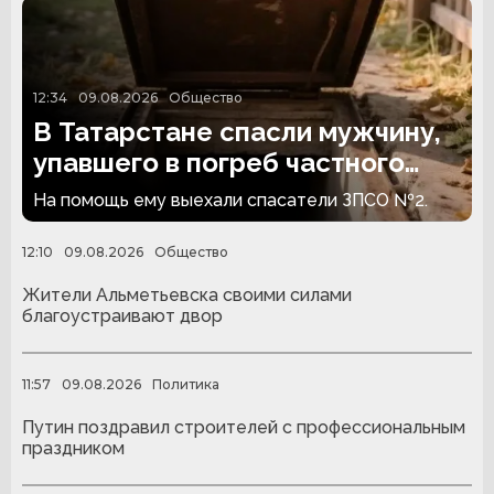
12:34
09.08.2026
Общество
В Татарстане спасли мужчину,
упавшего в погреб частного
дома
На помощь ему выехали спасатели ЗПСО №2.
12:10
09.08.2026
Общество
Жители Альметьевска своими силами
благоустраивают двор
11:57
09.08.2026
Политика
Путин поздравил строителей с профессиональным
праздником