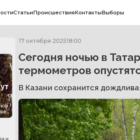
ости
Статьи
Происшествия
Контакты
Выборы
17 октября 2025
18:00
Сегодня ночью в Тата
термометров опустятс
тут
В Казани сохранится дождливая
ной
ве.
за и