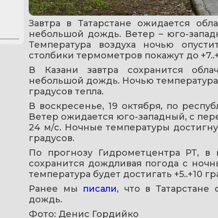
Завтра в Татарстане ожидается обл
небольшой дождь. Ветер – юго-западн
Температура воздуха ночью опустит
столбики термометров покажут до +7..+
В Казани завтра сохранится обла
небольшой дождь. Ночью температура сос
градусов тепла.
В воскресенье, 19 октября, по респу
Ветер ожидается юго-западный, с пер
24 м/с. Ночные температуры достигнут +
градусов.
По прогнозу Гидрометцентра РТ, в 
сохранится дождливая погода с ночны
температура будет достигать +5..+10 гр
Ранее мы 
писали
, что в Татарстане
дождь.
Фото: Денис Гордийко