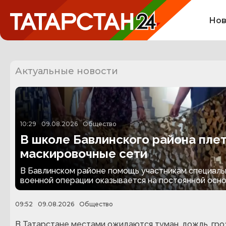
Нов
Актуальные новости
10:29
09.08.2026
Общество
В школе Бавлинского района пле
маскировочные сети
В Бавлинском районе помощь участникам специаль
военной операции оказывается на постоянной осно
09:52
09.08.2026
Общество
В Татарстане местами ожидаются туман, дождь, гро