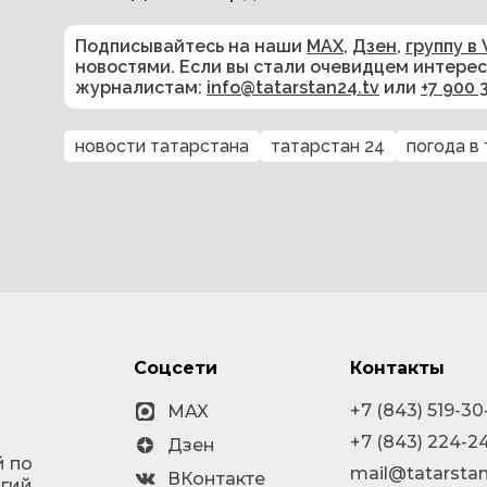
Подписывайтесь на наши
MAX
,
Дзен
,
группу в 
новостями. Если вы стали очевидцем интере
журналистам:
info@tatarstan24.tv
или
+7 900 
новости татарстана
татарстан 24
погода в
Соцсети
Контакты
+7 (843) 519-30
MAX
+7 (843) 224-2
Дзен
й по
mail@tatarstan
ВКонтакте
огий