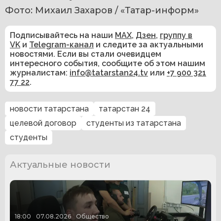
Фото: Михаил Захаров / «Татар-информ»
Подписывайтесь на наши
MAX
,
Дзен
,
группу в
VK
и
Telegram-канал
и следите за актуальными
новостями. Если вы стали очевидцем
интересного события, сообщите об этом нашим
журналистам:
info@tatarstan24.tv
или
+7 900 321
77 22
.
новости татарстана
татарстан 24
целевой договор
студенты из татарстана
студенты
Актуальные новости
18:00
07.08.2026
Общество