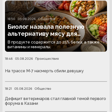
18:50
05.08.2026
Общество
Биолог назвала полезную
альтернативу мясу для
вегетарианцев
В продукте содержится до 25% белка, а также
витамины и минералы.
18:46
05.08.2026
Происшествия
На трассе М-7 насмерть сбили девушку
18:21
05.08.2026
Общество
Дефицит ветеринаров стал главной темой первого
форума в Казани