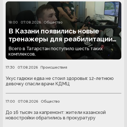
18:00
07.08.2026
Общество
В Казани появились новые
тренажеры для реабилитации
людей с ампутациями
Всего в Татарстан поступило шесть таких
комплексов,
17:30
07.08.2026
Происшествия
Укус гадюки едва не стоил здоровья: 12-летнюю
девочку спасли врачи КДМЦ
17:00
07.08.2026
Общество
До 16 тысяч за капремонт: жители казанской
новостройки обратились в прокуратуру