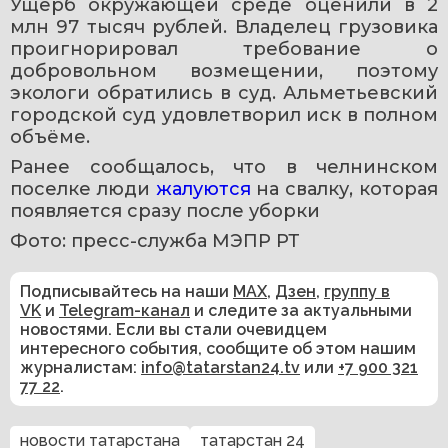
Ущерб окружающей среде оценили в 2 
млн 97 тысяч рублей. Владелец грузовика 
проигнорировал требование о 
добровольном возмещении, поэтому 
экологи обратились в суд. Альметьевский 
городской суд удовлетворил иск в полном 
объёме.
Ранее сообщалось, что в челнинском 
поселке люди 
жалуются 
на свалку, которая 
появляется сразу после уборки
Фото: пресс-служба МЭПР РТ
Подписывайтесь на наши
MAX
,
Дзен
,
группу в
VK
и
Telegram-канал
и следите за актуальными
новостями. Если вы стали очевидцем
интересного события, сообщите об этом нашим
журналистам:
info@tatarstan24.tv
или
+7 900 321
77 22
.
новости татарстана
татарстан 24