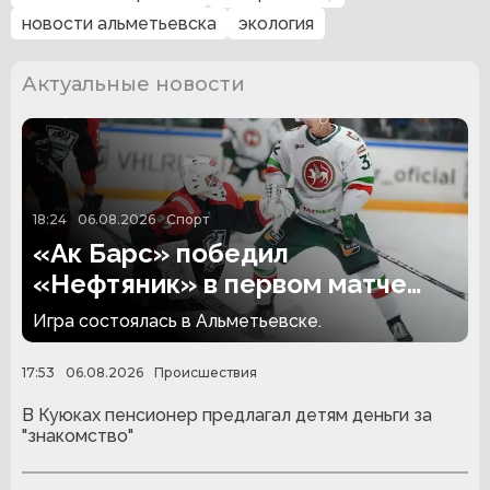
новости альметьевска
экология
Актуальные новости
18:24
06.08.2026
Спорт
«Ак Барс» победил
«Нефтяник» в первом матче
сезона
Игра состоялась в Альметьевске.
17:53
06.08.2026
Происшествия
В Куюках пенсионер предлагал детям деньги за
"знакомство"