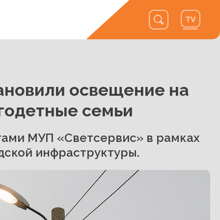
ановили освещение на
огодетные семьи
тами МУП «Светсервис» в рамках
дской инфраструктуры.