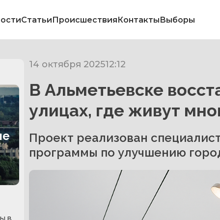
ости
Статьи
Происшествия
Контакты
Выборы
14 октября 2025
12:12
В Альметьевске восст
улицах, где живут мн
не
Проект реализован специалис
программы по улучшению горо
ы в