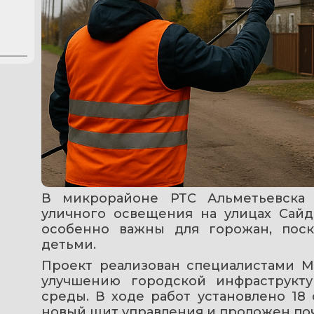
В микрорайоне РТС Альметьевска 
уличного освещения на улицах Сайда
особенно важны для горожан, поск
детьми.
Проект реализован специалистами М
улучшению городской инфраструкт
среды. В ходе работ установлено 18
новый щит управления и проложен поч