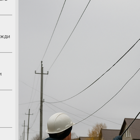
ожди
и