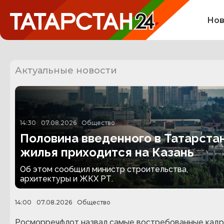
Нов
Актуальные новости
14:30
07.08.2026
Общество
Половина введенного в Татарста
жилья приходится на Казань
Об этом сообщил министр строительства,
архитектуры и ЖКХ РТ.
14:00
07.08.2026
Общество
Росморречфлот назвал самые востребованные кадр