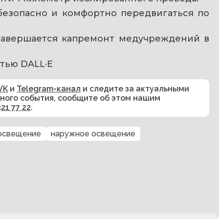
езопасно и комфортно передвигаться по 
 завершается капремонт медучреждений в 
тью DALL·E
VK
и
Telegram-канал
и следите за актуальными
сного события, сообщите об этом нашим
321 77 22
.
 освещение
наружное освещение