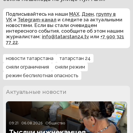
Подписывайтесь на наши
MAX
,
Дзен
,
группу в
VK
и
Telegram-канал
и следите за актуальными
новостями. Если вы стали очевидцем
интересного события, сообщите об этом нашим
журналистам:
info@tatarstan24.tv
или
+7 900 321
77 22
.
новости татарстана
татарстан 24
сняли ограничения
сняли режим
режим беспилотная опасность
Актуальные новости
09:21
06.08.2026
Общество
Тысячи нижнекамцев