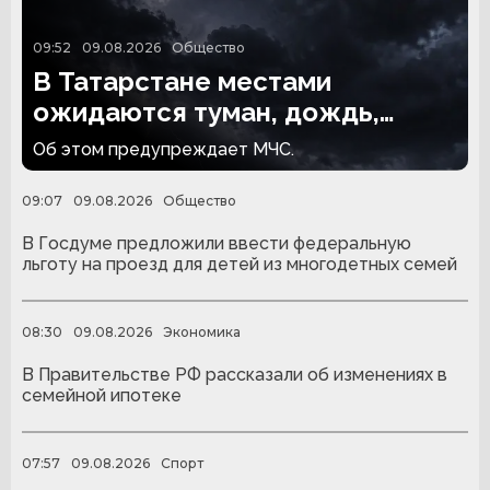
09:52
09.08.2026
Общество
В Татарстане местами
ожидаются туман, дождь,
гроза и сильный ветер
Об этом предупреждает МЧС.
09:07
09.08.2026
Общество
В Госдуме предложили ввести федеральную
льготу на проезд для детей из многодетных семей
08:30
09.08.2026
Экономика
В Правительстве РФ рассказали об изменениях в
семейной ипотеке
07:57
09.08.2026
Спорт