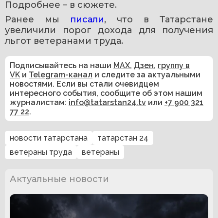
Подробнее – в сюжете.
Ранее мы 
писали
, что в Татарстане 
увеличили порог дохода для получения 
льгот ветеранами труда.
Подписывайтесь на наши
MAX
,
Дзен
,
группу в
VK
и
Telegram-канал
и следите за актуальными
новостями. Если вы стали очевидцем
интересного события, сообщите об этом нашим
журналистам:
info@tatarstan24.tv
или
+7 900 321
77 22
.
новости татарстана
татарстан 24
ветераны труда
ветераны
Актуальные новости