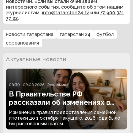
новостями. Если вы стали очевидцем
интересного события, сообщите об этом нашим
журналистам:
info@tatarstan24.tv
или
+7 900 321
77 22
.
новости татарстана
татарстан 24
футбол
соревнования
Актуальные новости
08:30
09.08.2026
Экономика
В Правительстве РФ
рассказали об изменениях в
семейной ипотеке
Изменение правил предоставления семейной
ипотеки до 1 октября текущего, 2026 года было
бы рискованным шагом.