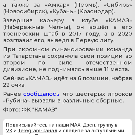
а также за «Амкар» (Пермь), «Сибирь» 
(Новосибирск), «Кубань» (Краснодар).
Завершив карьеру в клубе «КАМАЗ» 
(Набережные Челны), он вошёл в его 
тренерский штаб в 2017 году, а в 2020 
возглавил его, выведя в Первую лигу.
При скромном финансировании команда 
из Татарстана сохраняла свои позиции во 
втором по силе отечественном 
дивизионе, не поднимаясь выше 11 места.
Сейчас «КАМАЗ» идёт на 6 позиции, набрав 
22 очка.
Ранее 
сообщалось
, что шестерых игроков 
«Рубина» вызвали в различные сборные. 
Фото: ФК "КАМАЗ"
Подписывайтесь на наши
MAX
,
Дзен
,
группу в
VK
и
Telegram-канал
и следите за актуальными