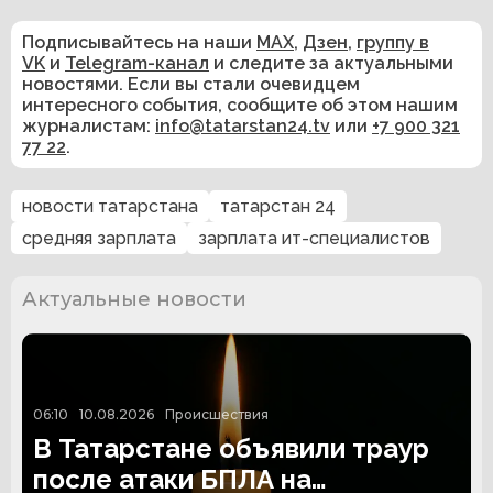
Подписывайтесь на наши
MAX
,
Дзен
,
группу в
VK
и
Telegram-канал
и следите за актуальными
новостями. Если вы стали очевидцем
интересного события, сообщите об этом нашим
журналистам:
info@tatarstan24.tv
или
+7 900 321
77 22
.
новости татарстана
татарстан 24
средняя зарплата
зарплата ит-специалистов
Актуальные новости
06:10
10.08.2026
Происшествия
В Татарстане объявили траур
после атаки БПЛА на