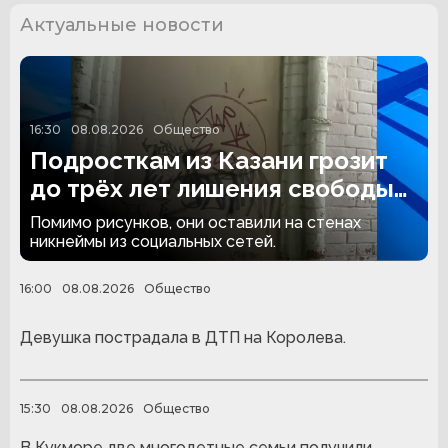
Актуальные новости
16:30
08.08.2026
Общество
Подросткам из Казани грозит
до трёх лет лишения свободы
за граффити
Помимо рисунков, они оставили на стенах
никнеймы из социальных сетей.
16:00
08.08.2026
Общество
Девушка пострадала в ДТП на Королева.
15:30
08.08.2026
Общество
В Кукморе две многодетные семьи получили