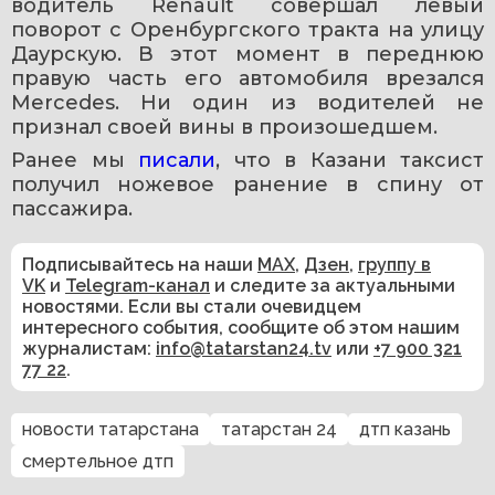
водитель Renault совершал левый 
поворот с Оренбургского тракта на улицу 
Даурскую. В этот момент в переднюю 
правую часть его автомобиля врезался 
Mercedes. Ни один из водителей не 
признал своей вины в произошедшем. 
Ранее мы 
писали
, что в Казани таксист 
получил ножевое ранение в спину от 
пассажира.
Подписывайтесь на наши
MAX
,
Дзен
,
группу в
VK
и
Telegram-канал
и следите за актуальными
новостями. Если вы стали очевидцем
интересного события, сообщите об этом нашим
журналистам:
info@tatarstan24.tv
или
+7 900 321
77 22
.
новости татарстана
татарстан 24
дтп казань
смертельное дтп