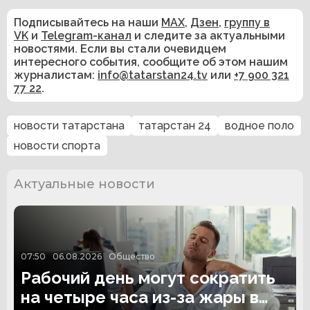
Подписывайтесь на наши
MAX
,
Дзен
,
группу в
VK
и
Telegram-канал
и следите за актуальными
новостями. Если вы стали очевидцем
интересного события, сообщите об этом нашим
журналистам:
info@tatarstan24.tv
или
+7 900 321
77 22
.
новости татарстана
татарстан 24
водное поло
новости спорта
Актуальные новости
07:50
06.08.2026
Общество
Рабочий день могут сократить
на четыре часа из-за жары в