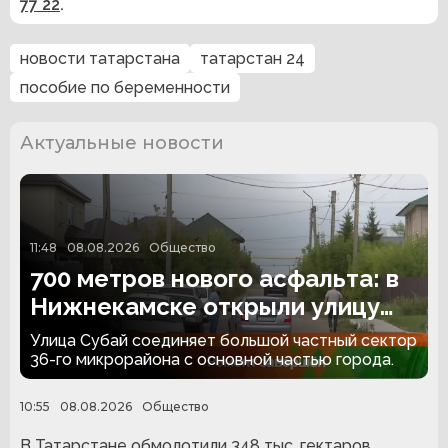
77 22
.
новости татарстана
татарстан 24
пособие по беременности
Актуальные новости
11:48
08.08.2026
Общество
700 метров нового асфальта: в
Нижнекамске открыли улицу
Субай
Улица Субай соединяет большой частный сектор
36-го микрорайона с основной частью города.
10:55
08.08.2026
Общество
В Татарстане обмолотили 348 тыс. гектаров