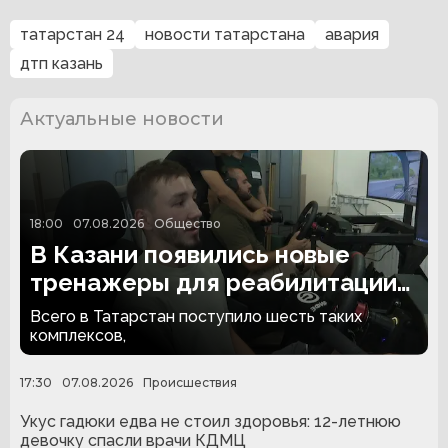
татарстан 24
новости татарстана
авария
дтп казань
Актуальные новости
18:00
07.08.2026
Общество
В Казани появились новые
тренажеры для реабилитации
людей с ампутациями
Всего в Татарстан поступило шесть таких
комплексов,
17:30
07.08.2026
Происшествия
Укус гадюки едва не стоил здоровья: 12-летнюю
девочку спасли врачи КДМЦ