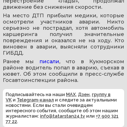
перестроение «Лады», продолжал 
движение без снижения скорости.
На место ДТП прибыли медики, которые 
осмотрели участников аварии. Никто 
серьезно не пострадал, хотя автомобиль 
каршеринга получил значительные 
повреждения и оказался не на ходу. Кто 
виновен в аварии, выясняли сотрудники 
ГИБДД.
Ранее мы 
писали
, что в Кукморском 
районе водитель попал в аварию, съехав в 
кювет. Об этом сообщили в пресс-службе 
Госавтоинспекции района.
Подписывайтесь на наши
MAX
,
Дзен
,
группу в
VK
и
Telegram-канал
и следите за актуальными
новостями. Если вы стали очевидцем
интересного события, сообщите об этом нашим
журналистам:
info@tatarstan24.tv
или
+7 900 321
77 22
.