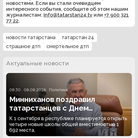
новостями. Если вы стали очевидцем
интересного события, сообщите об этом нашим
журналистам:
info@tatarstan24.tv
или
+7 900 321
77 22
.
новости татарстана
татарстан 24
страшное дтп
смертельное дтп
Актуальные новости
08:30
08.08.2026
Политика
Минниханов поздравил
татарстанцев с Днем
строителя и Днем
К 1 сентября в республике планируется открыть
физкультурника
четыре новые школы общей вместимостью 1
692 места.