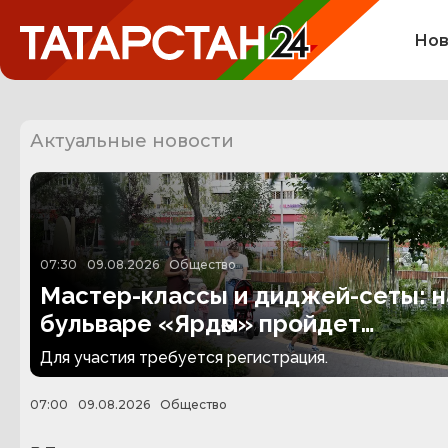
Нов
Актуальные новости
07:30
09.08.2026
Общество
Мастер-классы и диджей-сеты: н
бульваре «Ярдәм» пройдет
инклюзивная дискотека
Для участия требуется регистрация.
07:00
09.08.2026
Общество