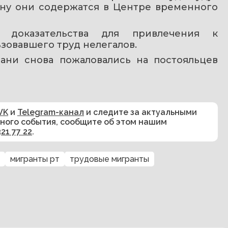
ну они содержатся в Центре временного 
 доказательства для привлечения к 
зовавшего труд нелегалов.
зани снова пожаловались на постояльцев 
VK
и
Telegram-канал
и следите за актуальными
сного события, сообщите об этом нашим
321 77 22
.
мигранты рт
трудовые мигранты