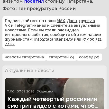
визитом 
посетил 
столицу Татарстана.
Фото : Генпрокуратура России
Подписывайтесь на наши
MAX
,
Дзен
,
группу в
VK
и
Telegram-канал
и следите за актуальными
новостями. Если вы стали очевидцем
интересного события, сообщите об этом нашим
журналистам:
info@tatarstan24.tv
или
+7 900 321
77 22
.
новости татарстана
татарстан 24
совфед рф
Актуальные новости
11:00
07.08.2026
Общество
Каждый четвертый россиянин
смотрит видео с котами, чтобы