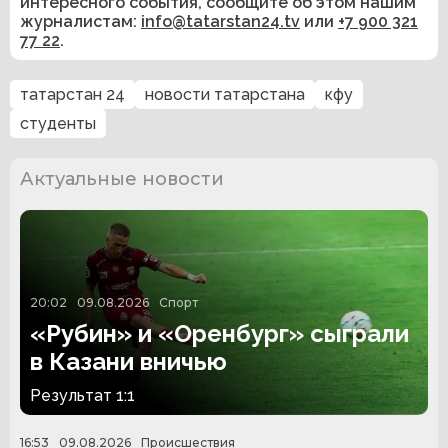
интересного события, сообщите об этом нашим
журналистам:
info@tatarstan24.tv
или
+7 900 321
77 22
.
татарстан 24
новости татарстана
кфу
студенты
Актуальные новости
20:02
09.08.2026
Спорт
«Рубин» и «Оренбург» сыграли
в Казани вничью
Результат 1:1
16:53
09.08.2026
Происшествия