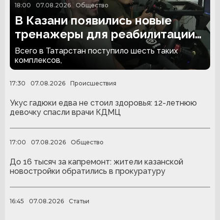
18:00
07.08.2026
Общество
В Казани появились новые
тренажеры для реабилитации
людей с ампутациями
Всего в Татарстан поступило шесть таких
комплексов,
17:30
07.08.2026
Происшествия
Укус гадюки едва не стоил здоровья: 12-летнюю
девочку спасли врачи КДМЦ
17:00
07.08.2026
Общество
До 16 тысяч за капремонт: жители казанской
новостройки обратились в прокуратуру
16:45
07.08.2026
Статьи