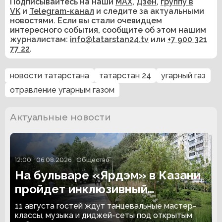
Подписывайтесь на наши
MAX
,
Дзен
,
группу в
VK
и
Telegram-канал
и следите за актуальными
новостями. Если вы стали очевидцем
интересного события, сообщите об этом нашим
журналистам:
info@tatarstan24.tv
или
+7 900 321
77 22
.
новости татарстана
татарстан 24
угарный газ
отравление угарным газом
Актуальные новости
12:00
06.08.2026
Общество
На бульваре «Ярдэм» в Казани
пройдет инклюзивный
танцевальный вечер
11 августа гостей ждут танцевальные мастер-
классы, музыка и диджей-сеты под открытым