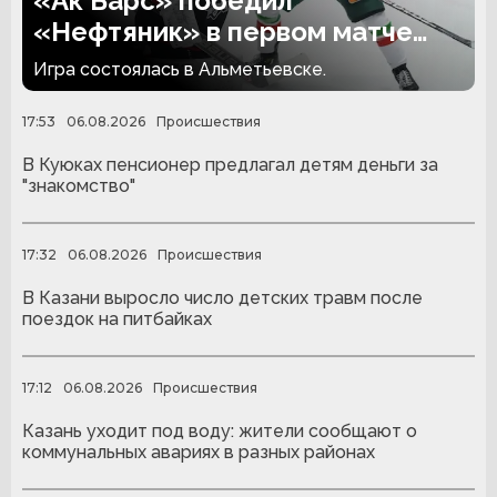
«Ак Барс» победил
«Нефтяник» в первом матче
сезона
Игра состоялась в Альметьевске.
17:53
06.08.2026
Происшествия
В Куюках пенсионер предлагал детям деньги за
"знакомство"
17:32
06.08.2026
Происшествия
В Казани выросло число детских травм после
поездок на питбайках
17:12
06.08.2026
Происшествия
Казань уходит под воду: жители сообщают о
коммунальных авариях в разных районах