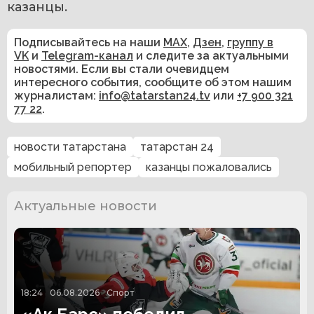
казанцы.
Подписывайтесь на наши
MAX
,
Дзен
,
группу в
VK
и
Telegram-канал
и следите за актуальными
новостями. Если вы стали очевидцем
интересного события, сообщите об этом нашим
журналистам:
info@tatarstan24.tv
или
+7 900 321
77 22
.
новости татарстана
татарстан 24
мобильный репортер
казанцы пожаловались
Актуальные новости
18:24
06.08.2026
Спорт