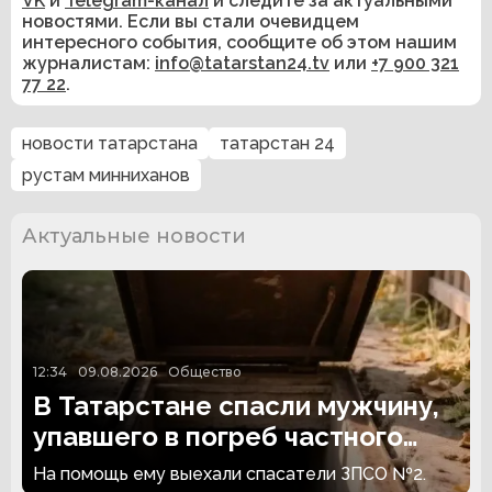
VK
и
Telegram-канал
и следите за актуальными
новостями. Если вы стали очевидцем
интересного события, сообщите об этом нашим
журналистам:
info@tatarstan24.tv
или
+7 900 321
77 22
.
новости татарстана
татарстан 24
рустам минниханов
Актуальные новости
12:34
09.08.2026
Общество
В Татарстане спасли мужчину,
упавшего в погреб частного
дома
На помощь ему выехали спасатели ЗПСО №2.