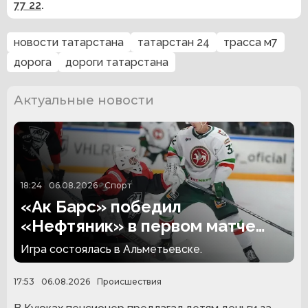
77 22
.
новости татарстана
татарстан 24
трасса м7
дорога
дороги татарстана
Актуальные новости
18:24
06.08.2026
Спорт
«Ак Барс» победил
«Нефтяник» в первом матче
сезона
Игра состоялась в Альметьевске.
17:53
06.08.2026
Происшествия