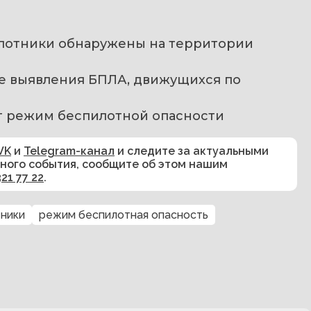
илотники обнаружены на территории 
чае выявления БПЛА, движущихся по 
нят режим беспилотной опасности
VK
и
Telegram-канал
и следите за актуальными
сного события, сообщите об этом нашим
321 77 22
.
ники
режим беспилотная опасность