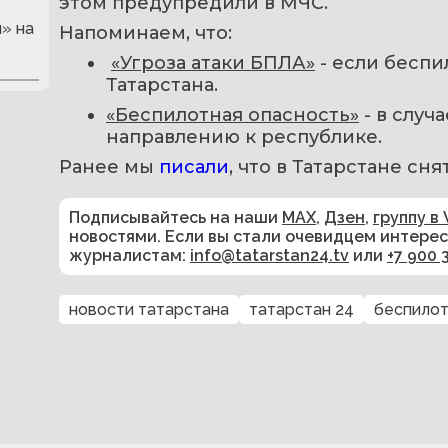
этом предупредили в МЧС.
» на
Напоминаем, что:
«Угроза атаки БПЛА»
 - если бесп
Татарстана.
«Беспилотная опасность»
 - в слу
направлению к республике.
Ранее мы 
писали
, что в Татарстане с
Подписывайтесь на наши
MAX
,
Дзен
,
группу в 
новостями. Если вы стали очевидцем интере
журналистам:
info@tatarstan24.tv
или
+7 900 
новости татарстана
татарстан 24
беспилот