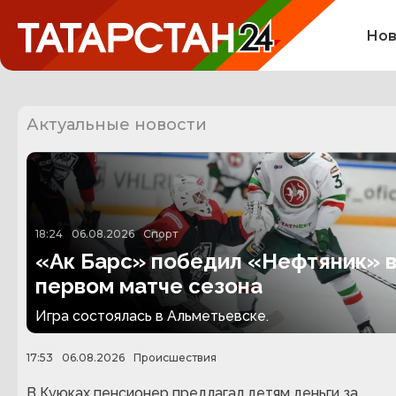
Нов
Актуальные новости
18:24
06.08.2026
Спорт
«Ак Барс» победил «Нефтяник» 
первом матче сезона
Игра состоялась в Альметьевске.
17:53
06.08.2026
Происшествия
В Куюках пенсионер предлагал детям деньги за