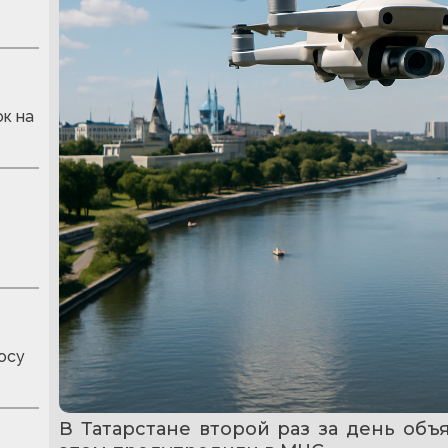
к на
осу
В Татарстане второй раз за день объ