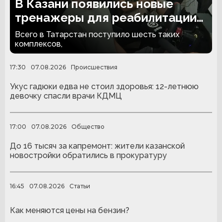
В Казани появились новые
тренажеры для реабилитации
людей с ампутациями
Всего в Татарстан поступило шесть таких
комплексов,
17:30
07.08.2026
Происшествия
Укус гадюки едва не стоил здоровья: 12-летнюю
девочку спасли врачи КДМЦ
17:00
07.08.2026
Общество
До 16 тысяч за капремонт: жители казанской
новостройки обратились в прокуратуру
16:45
07.08.2026
Статьи
Как меняются цены на бензин?