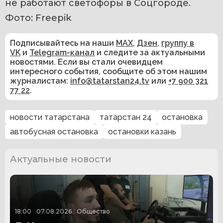
не работают светофоры в Соцгороде.
Фото: Freepik
Подписывайтесь на наши
MAX
,
Дзен
,
группу в
VK
и
Telegram-канал
и следите за актуальными
новостями. Если вы стали очевидцем
интересного события, сообщите об этом нашим
журналистам:
info@tatarstan24.tv
или
+7 900 321
77 22
.
новости татарстана
татарстан 24
остановка
автобусная остановка
остановки казань
Актуальные новости
18:00
07.08.2026
Общество