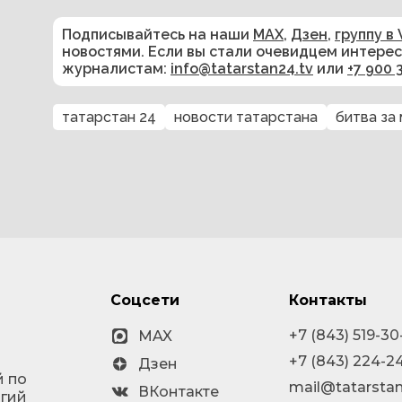
Подписывайтесь на наши
MAX
,
Дзен
,
группу в 
новостями. Если вы стали очевидцем интере
журналистам:
info@tatarstan24.tv
или
+7 900 
татарстан 24
новости татарстана
битва за
Соцсети
Контакты
+7 (843) 519-30
MAX
+7 (843) 224-2
Дзен
й по
mail@tatarstan
ВКонтакте
огий