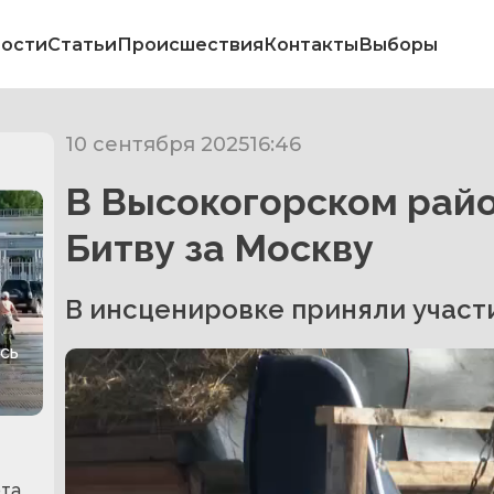
ости
Статьи
Происшествия
Контакты
Выборы
10 сентября 2025
16:46
В Высокогорском рай
Битву за Москву
В инсценировке приняли участи
сь
рта