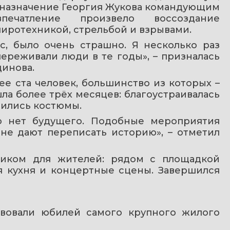
 назначение Георгия Жукова командующим 
чатление произвело воссоздание 
пиротехникой, стрельбой и взрывами.
с, было очень страшно. Я несколько раз 
переживали люди в те годы», – призналась 
динова.
е ста человек, большинство из которых – 
а более трёх месяцев: благоустраивалась 
вились костюмы. 
о нет будущего. Подобные мероприятия 
не дают переписать историю», – отметил 
ником для жителей: рядом с площадкой 
я кухня и концертные сцены. Завершился 
твовали юбилей самого крупного жилого 