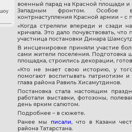
военный парад на Красной площади и
Западным фронтом. Особое впе
 шоу
контрнаступления Красной армии – с 
«Когда стреляли впереди и сзади на
кричала. Это дало почувствовать, что 
участница постановки Динара Шамсут
В инсценировке приняли участие боле
сами жители поселения. Подготовка шл
площадка, строились декорации, гото
«Кто не знает свою историю, у тог
помогают воспитывать патриотизм и 
глава района Равиль Хисамутдинов.
Постановка стала настоящим празд
работали выставки, фотозоны, полева
день ярким салютом.
Подробнее – в сюжете.
Ранее мы 
писали
, что в Казани чес
района Татарстана.