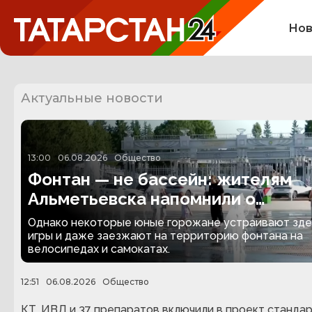
Нов
Актуальные новости
13:00
06.08.2026
Общество
Фонтан — не бассейн: жителям
Альметьевска напомнили о
правилах безопасности
Однако некоторые юные горожане устраивают зде
игры и даже заезжают на территорию фонтана на
велосипедах и самокатах.
12:51
06.08.2026
Общество
КТ, ИВЛ и 37 препаратов включили в проект станда