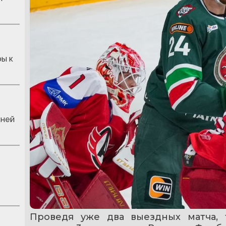
ры к
жней
Проведя уже два выездных матча, т