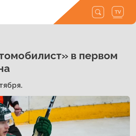
томобилист» в первом
на
тября.