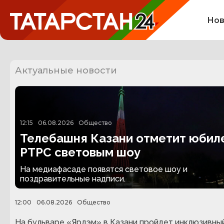
Нов
Актуальные новости
12:15
06.08.2026
Общество
Телебашня Казани отметит юбил
РТРС световым шоу
На медиафасаде появятся световое шоу и
поздравительные надписи.
12:00
06.08.2026
Общество
На бульваре «Ярдэм» в Казани пройдет инклюзивны