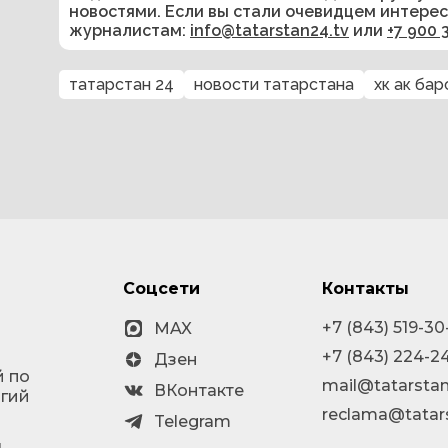
новостями. Если вы стали очевидцем интере
журналистам:
info@tatarstan24.tv
или
+7 900 
татарстан 24
новости татарстана
хк ак бар
Соцсети
Контакты
+7 (843) 519-30
MAX
+7 (843) 224-2
Дзен
й по
mail@tatarstan
ВКонтакте
огий
reclama@tatar
Telegram
я