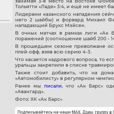
занимая 3-е место на Востоке Фонбет
Тольятти «Ладе» 3:4, и ещё не имеет ба
Лидерами казанского нападения сейча
него 2 шайбы) и форвард Михаил Фисе
нападающий Брукс Мэйсек.
В очных матчах в рамках лиги «Ак 
поражений (соотношение шайб 200 - 14
В прошедшем сезоне приволжане ост
плей-офф, взяв всю серию 4-3.
Что касается кадрового вопроса, то есл
уральцы закрепили в списке травмиро
Также стоит добавить, что на дом
«Автомобилисту» в регулярном чемпио
Ранее мы 
писали
, что «Ак Барс» од
«Авангард».
Фото: ХК «Ак Барс»
Подписывайтесь на наши
MAX
,
Дзен
,
группу в 