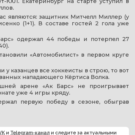
-КХЛ. Екатеринбург на старте уступил в 
ллов.
с являются: защитник Митчелл Миллер (у 
нко (1+1). В составе гостей 2 гола уже  
Барс» одержал 44 победы и потерпел 27 
0).
ановили «Автомобилист» в первом круге 
и у казанцев все хоккеисты в строю, то вот 
ванных нападающего Кёртиса Волка.
ашней арене «Ак Барс» не проигрывает 
нате уже 4 игры кряду.
ержал первую победу в сезоне, обыграв 
VK
и
Telegram-канал
и следите за актуальными