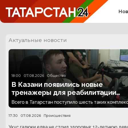
Нов
Актуальные новости
18:00
07.08.2026
Общество
В Казани появились новые
тренажеры для реабилитации
людей с ампутациями
Всего в Татарстан поступило шесть таких комплекс
17:30
07.08.2026
Происшествия
Укус гадюки едва не стоил здоровья: 12-летнюю дев