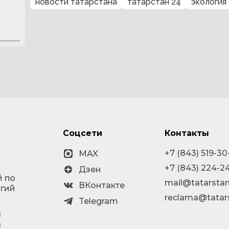
новости татарстана
татарстан 24
экология
Соцсети
Контакты
+7 (843) 519-30
MAX
+7 (843) 224-2
Дзен
й по
mail@tatarstan
ВКонтакте
огий
reclama@tatar
Telegram
я
а