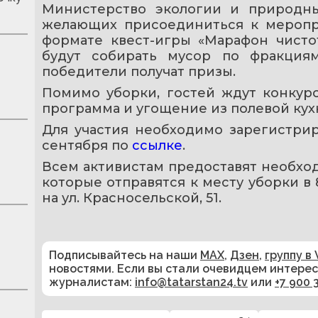
Министерство экологии и природных
желающих присоединиться к меропр
формате квест-игры «Марафон чистот
будут собирать мусор по фракциям
победители получат призы.
Помимо уборки, гостей ждут конкурс
программа и угощение из полевой кух
Для участия необходимо зарегистрир
сентября по 
ссылке
.
Всем активистам предоставят необход
которые отправятся к месту уборки в 8:
на ул. Красносельской, 51.
Подписывайтесь на наши
MAX
,
Дзен
,
группу в 
новостями. Если вы стали очевидцем интере
журналистам:
info@tatarstan24.tv
или
+7 900 