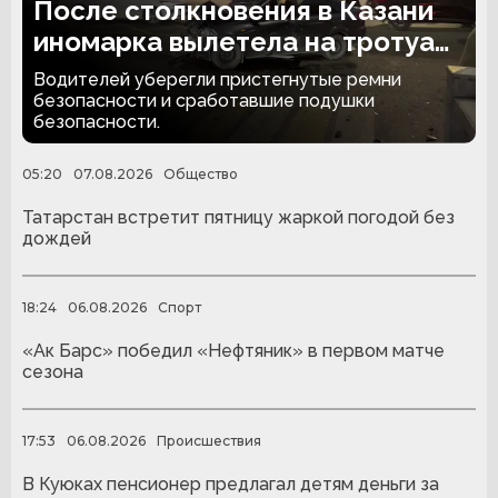
После столкновения в Казани
иномарка вылетела на тротуар
и снесла забор
Водителей уберегли пристегнутые ремни
безопасности и сработавшие подушки
безопасности.
05:20
07.08.2026
Общество
Татарстан встретит пятницу жаркой погодой без
дождей
18:24
06.08.2026
Спорт
«Ак Барс» победил «Нефтяник» в первом матче
сезона
17:53
06.08.2026
Происшествия
В Куюках пенсионер предлагал детям деньги за