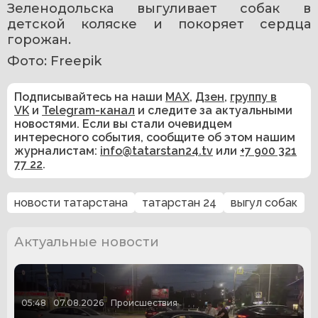
Зеленодольска выгуливает собак в 
детской коляске и покоряет сердца 
горожан.
Фото: Freepik
Подписывайтесь на наши
MAX
,
Дзен
,
группу в
VK
и
Telegram-канал
и следите за актуальными
новостями. Если вы стали очевидцем
интересного события, сообщите об этом нашим
журналистам:
info@tatarstan24.tv
или
+7 900 321
77 22
.
новости татарстана
татарстан 24
выгул собак
Актуальные новости
05:48
07.08.2026
Происшествия