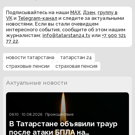
Подписывайтесь на наши
MAX
,
Дзен
,
группу в
VK
и
Telegram-канал
и следите за актуальными
новостями. Если вы стали очевидцем
интересного события, сообщите об этом нашим
журналистам:
info@tatarstan24.tv
или
+7 900 321
77 22
.
новости татарстана
татарстан 24
страховые пенсии
страховая пенсия
Актуальные новости
06:10
10.08.2026
Происшествия
В Татарстане объявили траур
после атаки БПЛА на