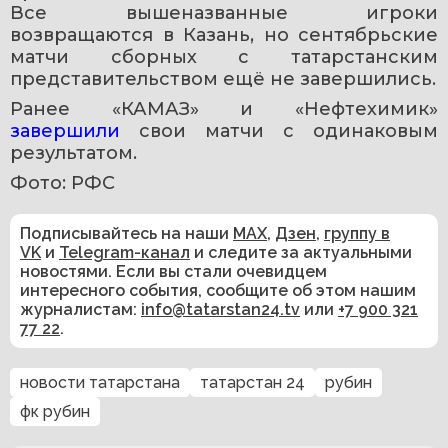
Все вышеназванные игроки 
возвращаются в Казань, но сентябрьские 
матчи сборных с татарстанским 
представительством ещё не завершились.
Ранее «КАМАЗ» и «Нефтехимик» 
завершили 
свои матчи с одинаковым 
результатом.
Фото: РФС
Подписывайтесь на наши
MAX
,
Дзен
,
группу в
VK
и
Telegram-канал
и следите за актуальными
новостями. Если вы стали очевидцем
интересного события, сообщите об этом нашим
журналистам:
info@tatarstan24.tv
или
+7 900 321
77 22
.
новости татарстана
татарстан 24
рубин
фк рубин