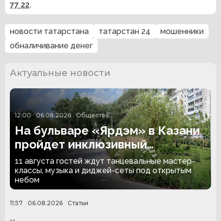
77 22
.
новости татарстана
татарстан 24
мошенники
обналичивание денег
Актуальные новости
12:00
06.08.2026
Общество
На бульваре «Ярдэм» в Казани
пройдет инклюзивный
танцевальный вечер
11 августа гостей ждут танцевальные мастер-
классы, музыка и диджей-сеты под открытым
небом
11:57
06.08.2026
Статьи