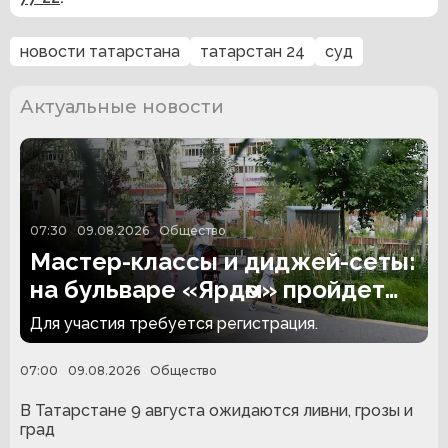
новости татарстана
татарстан 24
суд
Актуальные новости
07:30
09.08.2026
Общество
Мастер-классы и диджей-сеты:
на бульваре «Ярдәм» пройдет
инклюзивная дискотека
Для участия требуется регистрация.
07:00
09.08.2026
Общество
В Татарстане 9 августа ожидаются ливни, грозы и
град