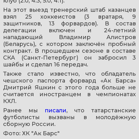
клуб (2:0, 4:3, 5:0, 4:1).
На этот выезд тренерский штаб казанцев 
взял 25 хоккеистов (3 вратаря, 9 
защитников, 13 форвардов). В состав 
делегации включен и 24-летний 
нападающий Владимир Алистров 
(Беларусь), с котором заключён пробный 
контракт. В прошедшем сезоне в составе 
СКА (Санкт-Петербург) он забросил 3 
шайбы и сделал 16 передач.
Также стало известно, что обладатель 
чешского паспорта форвард «Ак Барса» 
Дмитрий Яшкин с этого года больше не 
считается иностранцем в чемпионатах 
КХЛ.
Ранее мы 
писали
, что татарстанские 
футболисты вызваны в молодёжную 
сборную России.
Фото: ХК "Ак Барс"