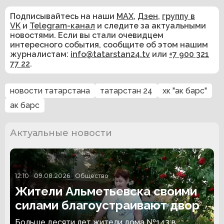
Подписывайтесь на наши
MAX
,
Дзен
,
группу в
VK
и
Telegram-канал
и следите за актуальными
новостями. Если вы стали очевидцем
интересного события, сообщите об этом нашим
журналистам:
info@tatarstan24.tv
или
+7 900 321
77 22
.
новости татарстана
татарстан 24
хк "ак барс"
ак барс
Актуальные новости
12:10
09.08.2026
Общество
Жители Альметьевска своими
силами благоустраивают двор
Больше десяти лет жители дома №143 в