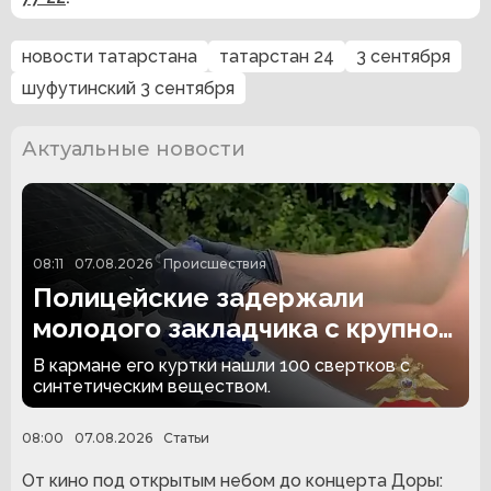
новости татарстана
татарстан 24
3 сентября
шуфутинский 3 сентября
Актуальные новости
08:11
07.08.2026
Происшествия
Полицейские задержали
молодого закладчика с крупной
партией наркотиков
В кармане его куртки нашли 100 свертков с
синтетическим веществом.
08:00
07.08.2026
Статьи
От кино под открытым небом до концерта Доры: