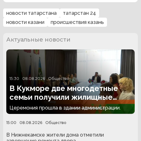
новости татарстана
татарстан 24
новости казани
происшествия казань
Актуальные новости
15:30
08.08.2026
Общество
В Кукморе две многодетные
семьи получили жилищные
сертификаты
Церемония прошла в здании администрации.
15:00
08.08.2026
Общество
В Нижнекамске жители дома отметили
завершение ремонта двора