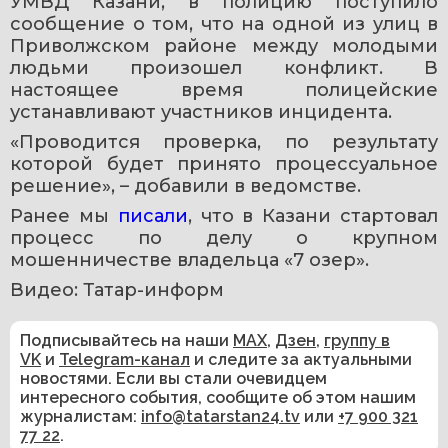
УМВД Казани, в полицию поступило 
сообщение о том, что на одной из улиц в 
Приволжском районе между молодыми 
людьми произошел конфликт. В 
настоящее время полицейские 
устанавливают участников инцидента.
«Проводится проверка, по результату 
которой будет принято процессуальное 
решение», – добавили в ведомстве.
Ранее мы 
писали
, что в Казани стартовал 
процесс по делу о крупном 
мошенничестве владельца «7 озер».
Видео: Татар-информ
Подписывайтесь на наши
MAX
,
Дзен
,
группу в
VK
и
Telegram-канал
и следите за актуальными
новостями. Если вы стали очевидцем
интересного события, сообщите об этом нашим
журналистам:
info@tatarstan24.tv
или
+7 900 321
77 22
.