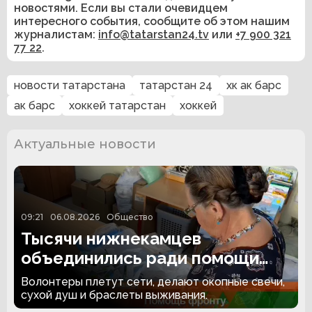
новостями. Если вы стали очевидцем
интересного события, сообщите об этом нашим
журналистам:
info@tatarstan24.tv
или
+7 900 321
77 22
.
новости татарстана
татарстан 24
хк ак барс
ак барс
хоккей татарстан
хоккей
Актуальные новости
09:21
06.08.2026
Общество
Тысячи нижнекамцев
объединились ради помощи
бойцам СВО
Волонтеры плетут сети, делают окопные свечи,
сухой душ и браслеты выживания.