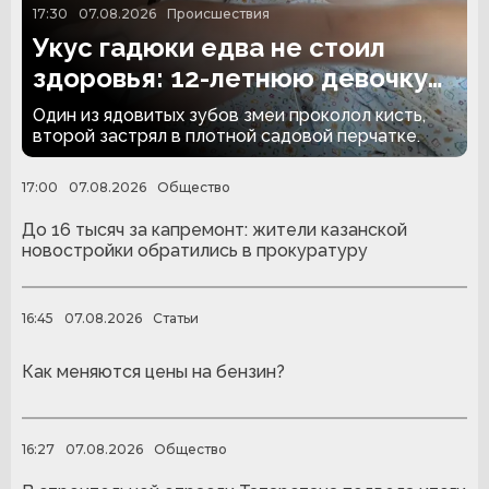
17:30
07.08.2026
Происшествия
Укус гадюки едва не стоил
здоровья: 12-летнюю девочку
спасли врачи КДМЦ
Один из ядовитых зубов змеи проколол кисть,
второй застрял в плотной садовой перчатке.
17:00
07.08.2026
Общество
До 16 тысяч за капремонт: жители казанской
новостройки обратились в прокуратуру
16:45
07.08.2026
Статьи
Как меняются цены на бензин?
16:27
07.08.2026
Общество