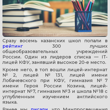
Сразу восемь казанских школ попали в 
рейтинг
 300 лучших 
общеобразовательных учреждений 
России. Один из лидеров списка — IT-
лицей КФУ, занявший высокое 20-е место.
Кроме него, в топ вошли лицей-интернат 
№2, лицей №131, лицей имени 
Лобачевского при КФУ, гимназия №7 
имени Героя России Козина, лицей-
интернат №7, гимназия №3 и школа №18 с 
углубленным изучением английского 
языка.
Ранее мы 
писали
, что Минпросвещения 