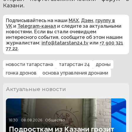
Казани.
Подписывайтесь на наши
MAX
,
Дзен
,
группу в
VK
и
Telegram-канал
и следите за актуальными
новостями. Если вы стали очевидцем
интересного события, сообщите об этом нашим
журналистам:
info@tatarstan24.tv
или
+7 900 321
77 22
.
новости татарстана
татарстан 24
дроны
гонка дронов
основа управления дронами
Актуальные новости
16:30
08.08.2026
Общество
Подросткам из Казани грозит